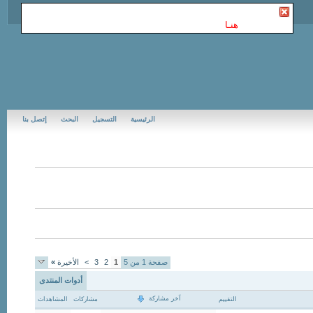
أنت غير مسجل في Jubail Forums | منتديات الجبيل
. للتسجيل
الرجاء إضغط
هنـا
الرئيسية
التسجيل
البحث
إتصل بنا
صفحة 1 من 5
1
2
3
>
الأخيرة
»
أدوات المنتدى
آخر مشاركة
التقييم
مشاركات
المشاهدات