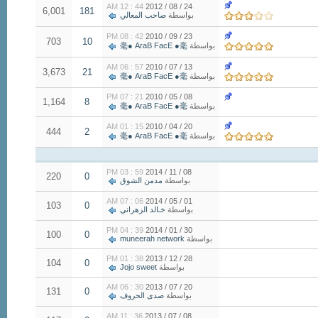
44 : 12 AM
24 / 08 / 2012
6,001
181
بواسطة
صاحب المعالي
42 : 08 PM
23 / 09 / 2010
703
10
بواسطة
毫● AraB FacE ●毫
57 : 06 AM
13 / 07 / 2010
3,673
21
بواسطة
毫● AraB FacE ●毫
21 : 07 PM
08 / 05 / 2010
1,164
8
بواسطة
毫● AraB FacE ●毫
15 : 01 AM
20 / 04 / 2010
444
2
بواسطة
毫● AraB FacE ●毫
59 : 03 PM
08 / 11 / 2014
220
0
بواسطة
مدمن الشوق
06 : 07 AM
01 / 05 / 2014
103
0
بواسطة
خـالد الزهراني
39 : 04 PM
30 / 01 / 2014
100
0
بواسطة
muneerah network
38 : 01 PM
28 / 12 / 2013
104
0
بواسطة
Jojo sweet
30 : 06 AM
20 / 07 / 2013
131
0
بواسطة
صدى الحروف
36 : 11 AM
08 / 07 / 2013