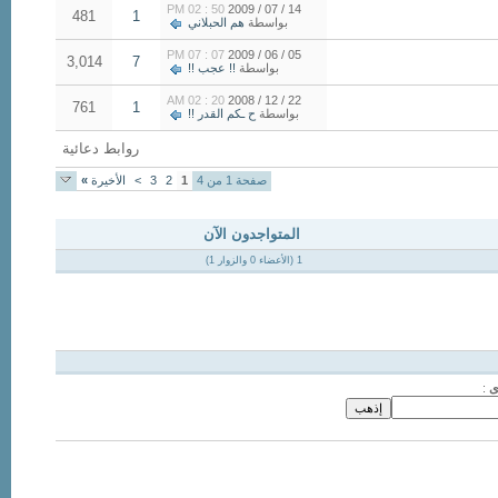
50 : 02 PM
14 / 07 / 2009
481
1
بواسطة
هم الحبلاني
07 : 07 PM
05 / 06 / 2009
3,014
7
بواسطة
!! عجب !!
20 : 02 AM
22 / 12 / 2008
761
1
بواسطة
ح ـكم القدر !!
روابط دعائية
صفحة 1 من 4
1
2
3
>
الأخيرة
»
المتواجدون الآن
1 (الأعضاء 0 والزوار 1)
ى
: