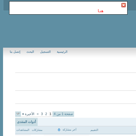
أنت غير مسجل في Jubail Forums | منتديات الجبيل
. للتسجيل
الرجاء إضغط
هنـا
الرئيسية
التسجيل
البحث
إتصل بنا
صفحة 1 من 4
1
2
3
>
الأخيرة
»
أدوات المنتدى
آخر مشاركة
التقييم
مشاركات
المشاهدات