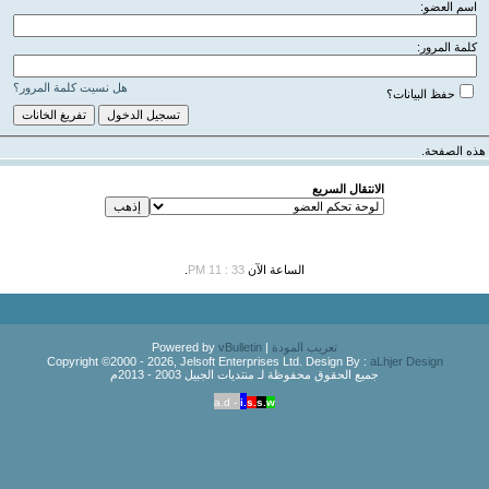
اسم العضو:
كلمة المرور:
هل نسيت كلمة المرور؟
حفظ البيانات؟
هذه الصفحة.
الانتقال السريع
الساعة الآن
33 : 11 PM
.
تعريب المودة
| Powered by
vBulletin
Copyright ©2000 - 2026, Jelsoft Enterprises Ltd. Design By :
aLhjer Design
جميع الحقوق محفوظة لـ منتديات الجبيل 2003 - 2013م
a.d -
i.
s.
s.
w