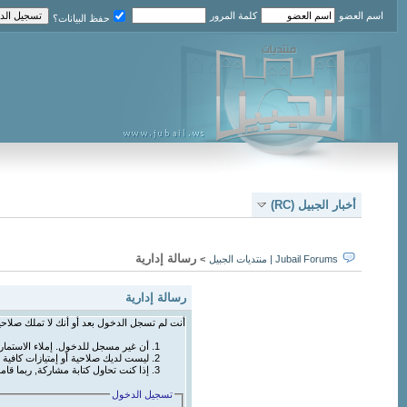
اسم العضو
كلمة المرور
حفظ البيانات؟
أخبار الجبيل (RC)
رسالة إدارية
Jubail Forums | منتديات الجبيل
>
رسالة إدارية
أنت لم تسجل الدخول بعد أو أنك لا تملك صلاحي
أن غير مسجل للدخول. إملاء الاستما
ليست لديك صلاحية أو إمتيازات كافي
إذا كنت تحاول كتابة مشاركة, ربما قام
تسجيل الدخول