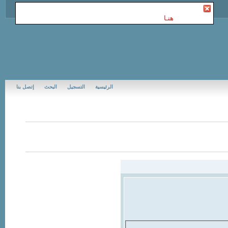
أنت غير مسجل في Jubail Forums | منتديات الجبيل
. للتسجيل
الرجاء إضغط
هنـا
الرئيسية
التسجيل
البحث
إتصل بنا