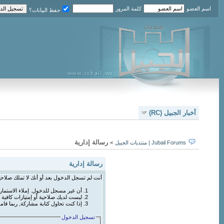
اسم العضو
كلمة المرور
حفظ البيانات؟
أخبار الجبيل (RC)
رسالة إدارية
Jubail Forums | منتديات الجبيل
>
رسالة إدارية
أنت لم تسجل الدخول بعد أو أنك لا تملك صلاحي
أن غير مسجل للدخول. إملاء الاستما
ليست لديك صلاحية أو إمتيازات كافي
إذا كنت تحاول كتابة مشاركة, ربما قام
تسجيل الدخول