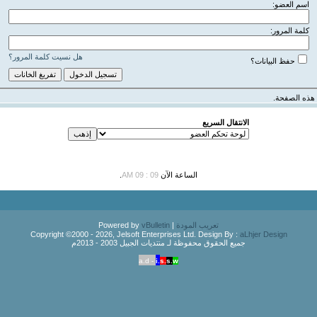
اسم العضو:
كلمة المرور:
هل نسيت كلمة المرور؟
حفظ البيانات؟
هذه الصفحة.
الانتقال السريع
الساعة الآن
09 : 09 AM
.
تعريب المودة
| Powered by
vBulletin
Copyright ©2000 - 2026, Jelsoft Enterprises Ltd. Design By :
aLhjer Design
جميع الحقوق محفوظة لـ منتديات الجبيل 2003 - 2013م
a.d -
i.
s.
s.
w