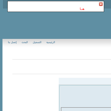
أنت غير مسجل في Jubail Forums | منتديات الجبيل
. للتسجيل
الرجاء إضغط
هنـا
الرئيسية
التسجيل
البحث
إتصل بنا