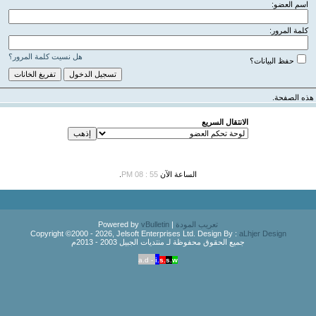
اسم العضو:
كلمة المرور:
هل نسيت كلمة المرور؟
حفظ البيانات؟
هذه الصفحة.
الانتقال السريع
الساعة الآن
55 : 08 PM
.
تعريب المودة
| Powered by
vBulletin
Copyright ©2000 - 2026, Jelsoft Enterprises Ltd. Design By :
aLhjer Design
جميع الحقوق محفوظة لـ منتديات الجبيل 2003 - 2013م
a.d -
i.
s.
s.
w