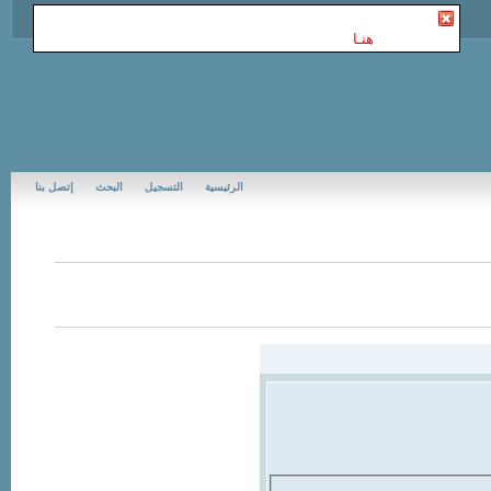
أنت غير مسجل في Jubail Forums | منتديات الجبيل
. للتسجيل
الرجاء إضغط
هنـا
الرئيسية
التسجيل
البحث
إتصل بنا