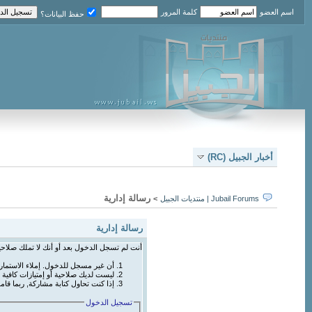
اسم العضو
كلمة المرور
حفظ البيانات؟
أخبار الجبيل (RC)
رسالة إدارية
Jubail Forums | منتديات الجبيل
>
رسالة إدارية
أنت لم تسجل الدخول بعد أو أنك لا تملك صلاحي
أن غير مسجل للدخول. إملاء الاستما
ليست لديك صلاحية أو إمتيازات كافي
إذا كنت تحاول كتابة مشاركة, ربما قام
تسجيل الدخول