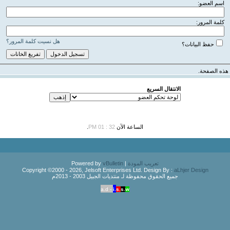
اسم العضو:
كلمة المرور:
هل نسيت كلمة المرور؟
حفظ البيانات؟
هذه الصفحة.
الانتقال السريع
الساعة الآن
32 : 01 PM
.
تعريب المودة
| Powered by
vBulletin
Copyright ©2000 - 2026, Jelsoft Enterprises Ltd. Design By :
aLhjer Design
جميع الحقوق محفوظة لـ منتديات الجبيل 2003 - 2013م
a.d -
i.
s.
s.
w