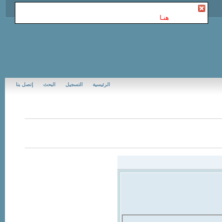
أنت غير مسجل في Jubail Forums | منتديات الجبيل
. للتسجيل
الرجاء إضغط
هنـا
الرئيسية
التسجيل
البحث
إتصل بنا