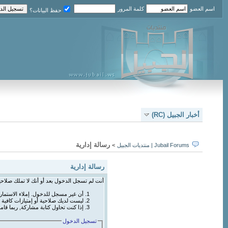
اسم العضو
كلمة المرور
حفظ البيانات؟
أخبار الجبيل (RC)
رسالة إدارية
Jubail Forums | منتديات الجبيل
>
رسالة إدارية
أنت لم تسجل الدخول بعد أو أنك لا تملك صلاحي
أن غير مسجل للدخول. إملاء الاستما
ليست لديك صلاحية أو إمتيازات كافي
إذا كنت تحاول كتابة مشاركة, ربما قام
تسجيل الدخول