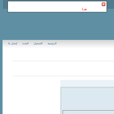
أنت غير مسجل في Jubail Forums | منتديات الجبيل
. للتسجيل
الرجاء إضغط
هنـا
الرئيسية
التسجيل
البحث
إتصل بنا