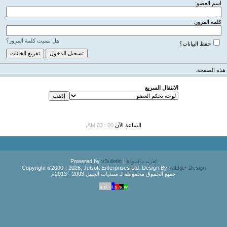
اسم العضو:
كلمة المرور:
هل نسيت كلمة المرور؟
حفظ البيانات؟
هذه الصفحة.
الانتقال السريع
الساعة الآن
00 : 03 AM
.
تعريب المودة
| Powered by
vBulletin
Copyright ©2000 - 2026, Jelsoft Enterprises Ltd. Design By :
aLhjer Design
جميع الحقوق محفوظة لـ منتديات الجبيل 2003 - 2013م
a.d -
i.
s.
s.
w