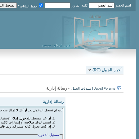
اسم العضو
كلمة المرور
حفظ البيانات؟
أخبار الجبيل (RC)
رسالة إدارية
Jubail Forums | منتديات الجبيل
>
رسالة إدارية
أنت لم تسجل الدخول بعد أو أنك لا تملك صلاحي
أن غير مسجل للدخول. إملاء الاستما
ليست لديك صلاحية أو إمتيازات كافي
إذا كنت تحاول كتابة مشاركة, ربما قام
تسجيل الدخول