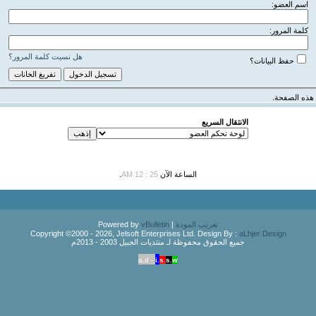
اسم العضو:
كلمة المرور:
هل نسيت كلمة المرور؟
حفظ البيانات؟
هذه الصفحة.
الانتقال السريع
الساعة الآن
25 : 12 AM
.
تعريب المودة
| Powered by
vBulletin
Copyright ©2000 - 2026, Jelsoft Enterprises Ltd. Design By :
aLhjer Design
جميع الحقوق محفوظة لـ منتديات الجبيل 2003 - 2013م
a.d -
i.
s.
s.
w