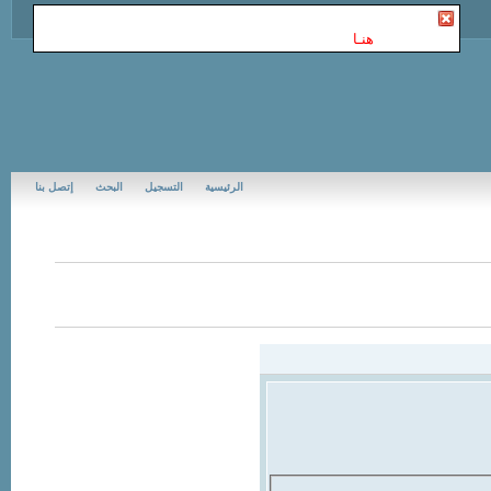
أنت غير مسجل في Jubail Forums | منتديات الجبيل
. للتسجيل
الرجاء إضغط
هنـا
الرئيسية
التسجيل
البحث
إتصل بنا