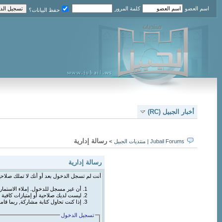
اسم العضو
كلمة المرور
حفظ البيانات؟
أخبار الجبيل (RC)
رسالة إدارية
Jubail Forums | منتديات الجبيل
>
رسالة إدارية
أنت لم تسجل الدخول بعد أو أنك لا تملك صلاحي
أن غير مسجل للدخول. إملاء الاستما
ليست لديك صلاحية أو إمتيازات كافي
إذا كنت تحاول كتابة مشاركة, ربما قام
تسجيل الدخول