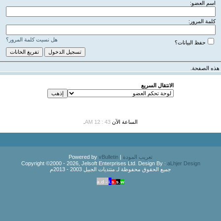
اسم العضو:
كلمة المرور:
هل نسيت كلمة المرور؟
حفظ البيانات؟
هذه الصفحة.
الانتقال السريع
الساعة الآن
43 : 12 AM
.
تعريب المودة
| Powered by
vBulletin
Copyright ©2000 - 2026, Jelsoft Enterprises Ltd. Design By :
aLhjer Design
جميع الحقوق محفوظة لـ منتديات الجبيل 2003 - 2013م
a.d -
i.
s.
s.
w