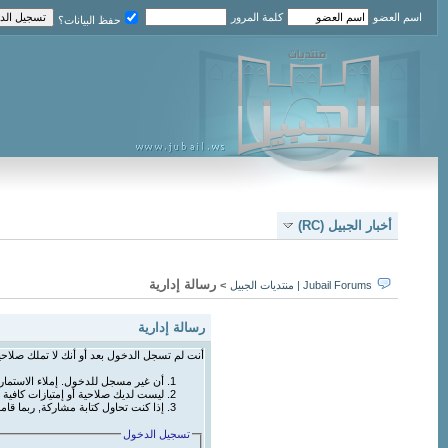
اسم العضو
كلمة المرور
حفظ البيانات؟
أخبار الجبيل (RC)
رسالة إدارية
Jubail Forums | منتديات الجبيل
>
رسالة إدارية
أنت لم تسجل الدخول بعد أو أنك لا تملك صلاحي
أن غير مسجل للدخول. إملاء الاستما
ليست لديك صلاحية أو إمتيازات كافي
إذا كنت تحاول كتابة مشاركة, ربما قام
تسجيل الدخول