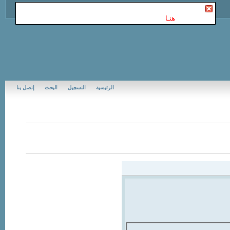
أنت غير مسجل في Jubail Forums | منتديات الجبيل
. للتسجيل
الرجاء إضغط
هنـا
الرئيسية
التسجيل
البحث
إتصل بنا