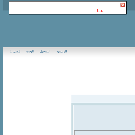
أنت غير مسجل في Jubail Forums | منتديات الجبيل
. للتسجيل
الرجاء إضغط
هنـا
الرئيسية
التسجيل
البحث
إتصل بنا