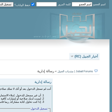
اسم العضو
كلمة المرور
حفظ البيانات؟
أخبار الجبيل (RC)
رسالة إدارية
Jubail Forums | منتديات الجبيل
>
رسالة إدارية
أنت لم تسجل الدخول بعد أو أنك لا تملك صلاحي
أن غير مسجل للدخول. إملاء الاستما
ليست لديك صلاحية أو إمتيازات كافي
إذا كنت تحاول كتابة مشاركة, ربما قام
تسجيل الدخول