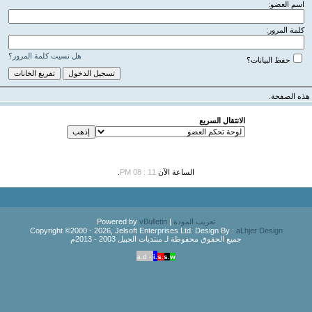
اسم العضو:
كلمة المرور:
هل نسيت كلمة المرور؟
حفظ البيانات؟
هذه الصفحة.
الانتقال السريع
الساعة الآن
11 : 08 PM
.
تعريب المودة
| Powered by
vBulletin
Copyright ©2000 - 2026, Jelsoft Enterprises Ltd. Design By :
aLhjer Design
جميع الحقوق محفوظة لـ منتديات الجبيل 2003 - 2013م
a.d -
i.
s.
s.
w