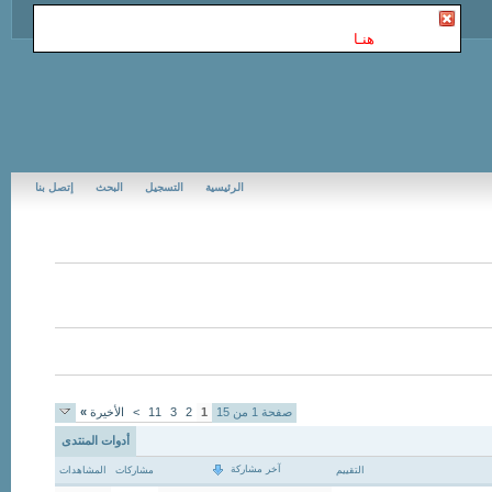
أنت غير مسجل في Jubail Forums | منتديات الجبيل
. للتسجيل
الرجاء إضغط
هنـا
الرئيسية
التسجيل
البحث
إتصل بنا
صفحة 1 من 15
1
2
3
11
>
الأخيرة
»
أدوات المنتدى
آخر مشاركة
التقييم
مشاركات
المشاهدات