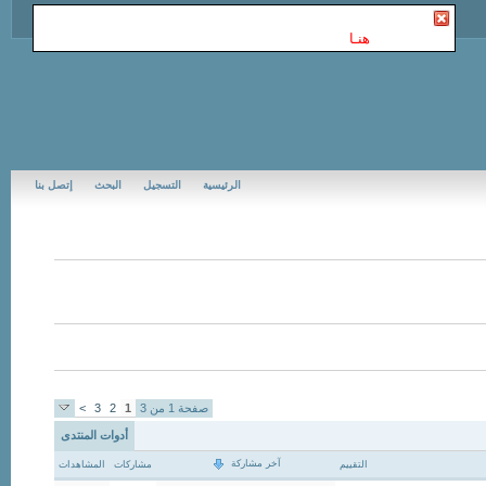
أنت غير مسجل في Jubail Forums | منتديات الجبيل
. للتسجيل
الرجاء إضغط
هنـا
الرئيسية
التسجيل
البحث
إتصل بنا
صفحة 1 من 3
1
2
3
>
أدوات المنتدى
آخر مشاركة
التقييم
مشاركات
المشاهدات