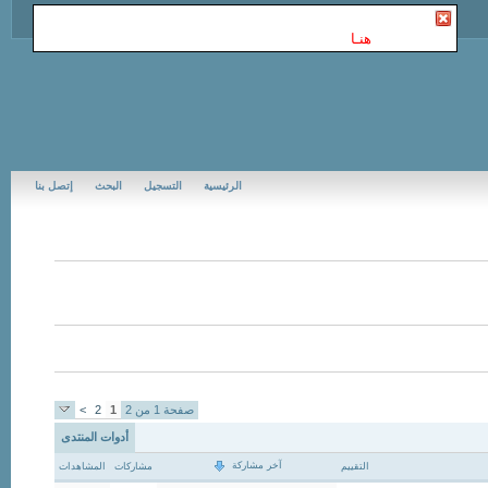
أنت غير مسجل في Jubail Forums | منتديات الجبيل
. للتسجيل
الرجاء إضغط
هنـا
الرئيسية
التسجيل
البحث
إتصل بنا
صفحة 1 من 2
1
2
>
أدوات المنتدى
آخر مشاركة
التقييم
مشاركات
المشاهدات