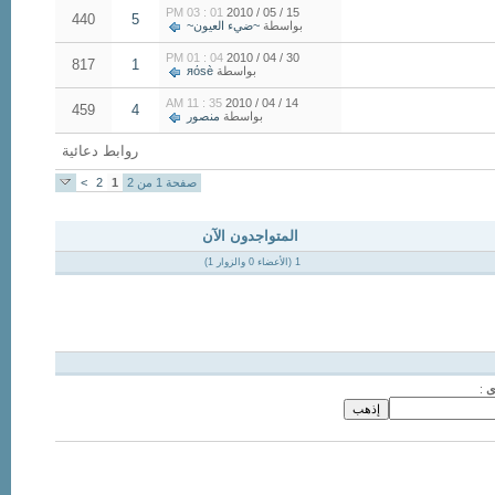
01 : 03 PM
15 / 05 / 2010
440
5
بواسطة
~ضيء العيون~
04 : 01 PM
30 / 04 / 2010
817
1
بواسطة
яόsè
35 : 11 AM
14 / 04 / 2010
459
4
بواسطة
منصور
روابط دعائية
صفحة 1 من 2
1
2
>
المتواجدون الآن
1 (الأعضاء 0 والزوار 1)
ى
: