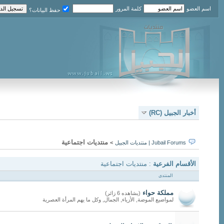
اسم العضو
كلمة المرور
حفظ البيانات؟
أخبار الجبيل (RC)
منتديات اجتماعية
Jubail Forums | منتديات الجبيل
>
الأقسام الفرعية
: منتديات اجتماعية
المنتدى
مملكة حواء
(يشاهده 6 زائر)
لمواضيع الموضة, الأزياء, الجمال, وكل ما يهم المرأة العصرية