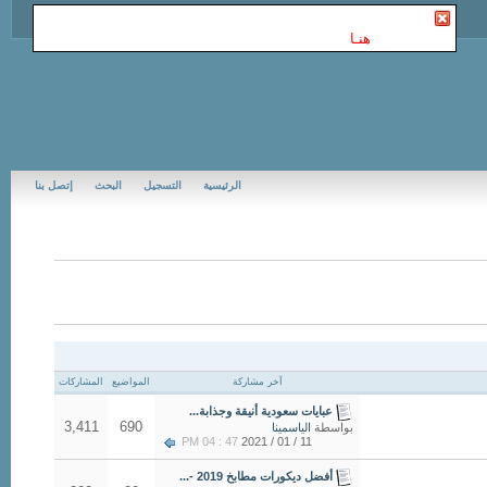
أنت غير مسجل في Jubail Forums | منتديات الجبيل
. للتسجيل
الرجاء إضغط
هنـا
الرئيسية
التسجيل
البحث
إتصل بنا
آخر مشاركة
المواضيع
المشاركات
عبايات سعودية أنيقة وجذابة...
3,411
690
بواسطة
الياسمينا
47 : 04 PM
11 / 01 / 2021
أفضل ديكورات مطابخ 2019 -...