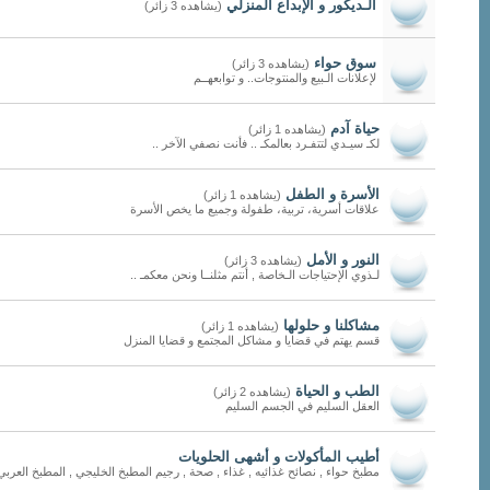
الـديكور و الإبداع المنزلي
(يشاهده 3 زائر)
سوق حواء
(يشاهده 3 زائر)
لإعلانات الـبيع والمنتوجات.. و توابعهــم
حياة آدم
(يشاهده 1 زائر)
لكـ سيـدي لتتفـرد بعالمكـ .. فأنت نصفي الآخر ..
الأسرة و الطفل
(يشاهده 1 زائر)
علاقات أسرية، تربية، طفولة وجميع ما يخص الأسرة
النور و الأمل
(يشاهده 3 زائر)
لـذوي الإحتياجات الـخاصة , أنتم مثلنــا ونحن معكمـ ..
مشاكلنا و حلولها
(يشاهده 1 زائر)
قسم يهتم في قضايا و مشاكل المجتمع و قضايا المنزل
الطب و الحياة
(يشاهده 2 زائر)
العقل السليم في الجسم السليم
أطيب المأكولات و أشهى الحلويات
مطبخ حواء , نصائح غذائيه , غذاء , صحة , رجيم المطبخ الخليجي , المطبخ العربي ,