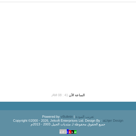
الساعة الآن
41 : 08 AM
.
تعريب المودة
| Powered by
vBulletin
Copyright ©2000 - 2026, Jelsoft Enterprises Ltd. Design By :
aLhjer Design
جميع الحقوق محفوظة لـ منتديات الجبيل 2003 - 2013م
a.d -
i.
s.
s.
w