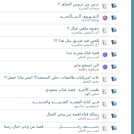
درس من دروس الحياهـ !!
مـعـانـد الـجـرح
آلـقــهـوهـ آلـمـــآلـحـــه ..
rO rO N!Ce
حقيقه ماهي خيال !!
آ‘ح ــآ‘سيس منكسره
للحين فيه صديق مثل هذا !!!
آ‘ح ــآ‘سيس منكسره
قصة فتاة محزنة جدا
اســـــــير الدفي
الي استحو ماتو
شرقاوية مكاوية
ثلاث امريكيات طائشات دخلن المسجد!!! انضر ماذا حصل؟!
محمد الجبيل
طبيب الأجرة.. قصة شاب سعودي
سجين الهم
فــن كتابة القصــه القديمــــه والحديثــــه . . . .
غــموضـي جـاذبيـهـ
رسالة فتاة (قصة من وحي الخيال
اســـــــير الدفي
دمـــــــعه رجـــــــــــــل ........... قصه من وحى خيال زمننا
اســـــــير الدفي