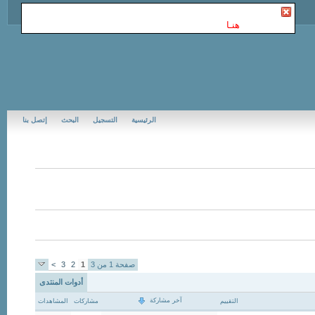
أنت غير مسجل في Jubail Forums | منتديات الجبيل
. للتسجيل
الرجاء إضغط
هنـا
الرئيسية
التسجيل
البحث
إتصل بنا
صفحة 1 من 3
1
2
3
>
أدوات المنتدى
آخر مشاركة
التقييم
مشاركات
المشاهدات