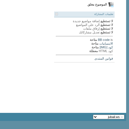
الموضوع مغلق
تعليمات المشاركة
لا تستطيع
إضافة مواضيع جديدة
لا تستطيع
الرد على المواضيع
لا تستطيع
إرفاق ملفات
لا تستطيع
تعديل مشاركاتك
is
BB code
متاحة
الابتسامات
متاحة
كود [IMG]
متاحة
كود HTML
معطلة
قوانين المنتدى