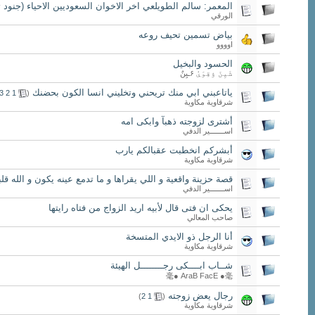
المعمر: سالم الطويلعي اخر الاخوان السعوديين الاحياء (جنود 
الورقي
بياض تسمين تحيف روعه
اوووو
الحسود والبخيل
شَيِنّ ۉقِوَيُ ۶ـيِنٌ
ياتاعبني ابي منك تريحني وتخليني انسا الكون بحضنك
‏
3
2
1
(
شرقاوية مكاوية
أشترى لزوجته ذهبآ وابكى امه
اســـــــير الدفي
أبشركم انخطبت عقبالكم يارب
شرقاوية مكاوية
قصة حزينة واقعية و اللي يقراها و ما تدمع عينه يكون و الله ق
اســـــــير الدفي
يحكى ان فتى قال لأبيه اريد الزواج من فتاه رايتها
صاحب المعالي
أنا الرجل ذو الايدي المتسخة
شرقاوية مكاوية
شــاب ابــــكى رجــــــــل الهيئة‎
毫● AraB FacE ●毫
رجال يعض زوجته
‏
)
2
1
(
شرقاوية مكاوية