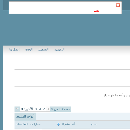
أنت غير مسجل في Jubail Forums | منتديات الجبيل
. للتسجيل
الرجاء إضغط
هنـا
الرئيسية
التسجيل
البحث
إتصل بنا
رك وأسعدنا بتواجدك.
صفحة 1 من 9
1
2
3
>
الأخيرة
»
أدوات المنتدى
آخر مشاركة
التقييم
مشاركات
المشاهدات