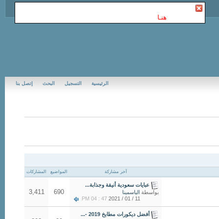
أنت غير مسجل في Jubail Forums | منتديات الجبيل
. للتسجيل
الرجاء إضغط
هنـا
الرئيسية
التسجيل
البحث
إتصل بنا
آخر مشاركة
المواضيع
المشاركات
عبايات سعودية أنيقة وجذابة...
3,411
690
بواسطة
الياسمينا
47 : 04 PM
11 / 01 / 2021
أفضل ديكورات مطابخ 2019 -...