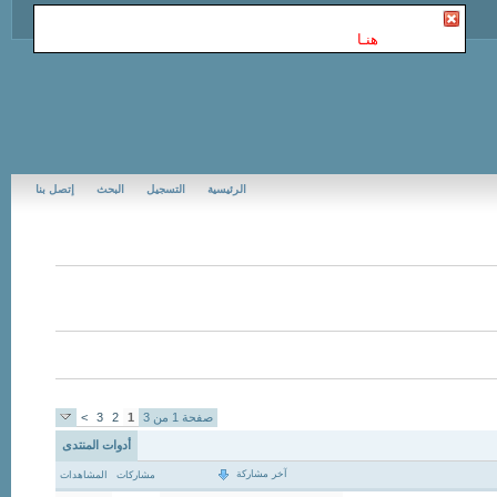
أنت غير مسجل في Jubail Forums | منتديات الجبيل
. للتسجيل
الرجاء إضغط
هنـا
الرئيسية
التسجيل
البحث
إتصل بنا
صفحة 1 من 3
1
2
3
>
أدوات المنتدى
آخر مشاركة
مشاركات
المشاهدات