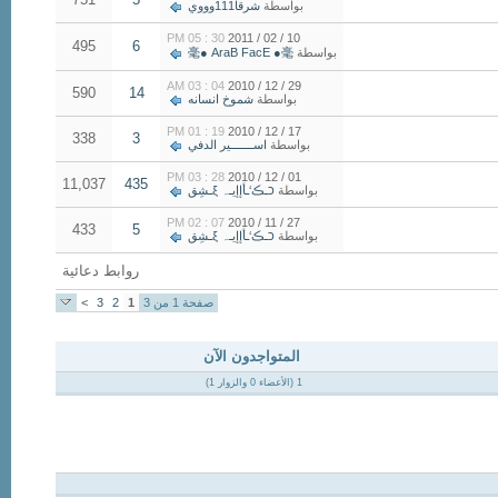
بواسطة
شرقا111وووي
30 : 05 PM
10 / 02 / 2011
495
6
بواسطة
毫● AraB FacE ●毫
04 : 03 AM
29 / 12 / 2010
590
14
بواسطة
شموخ انسانه
19 : 01 PM
17 / 12 / 2010
338
3
بواسطة
اســـــــير الدفي
28 : 03 PM
01 / 12 / 2010
11,037
435
بواسطة
‏כـڪ‘ـأإإيـہ ξـشِق
07 : 02 PM
27 / 11 / 2010
433
5
بواسطة
‏כـڪ‘ـأإإيـہ ξـشِق
روابط دعائية
صفحة 1 من 3
1
2
3
>
المتواجدون الآن
1 (الأعضاء 0 والزوار 1)