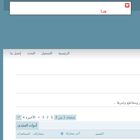
أنت غير مسجل في Jubail Forums | منتديات الجبيل
. للتسجيل
الرجاء إضغط
هنـا
الرئيسية
التسجيل
البحث
إتصل بنا
 ومقاطع وغيرها ...
صفحة 1 من 4
1
2
3
>
الأخيرة
»
أدوات المنتدى
آخر مشاركة
التقييم
مشاركات
المشاهدات