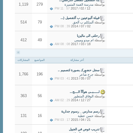
1,119
279
بواسطة
مدرسة القمة المتميزة
57 : 11 PM
12 / 02 / 2017
قبيلة آلبوعينين ب آلتفصيل (...
514
79
بواسطة
آلمتكلم ب آلحق
39 : 08 PM
02 / 07 / 2014
رحلتى الى ماليزيا
412
49
بواسطة
ام ميدو وميمى
08 : 08 AM
18 / 03 / 2017
آخر مشاركة
المواضيع
المشاركات
سجل حضوٍركـ بصورة لتصميم ..
1,766
196
بواسطة
جرح شاعر
41 : 03 PM
07 / 05 / 2013
لــــــبــى هوآآآ الــــج...
363
56
بواسطة
الوفاق المتطور
29 : 02 AM
27 / 12 / 2014
رسم مدارس _ رسوم جدارية
131
16
بواسطة
حسن عطية
17 : 03 PM
21 / 04 / 2015
تدريب غوص في الجبيل