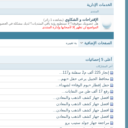
الخدمات الإدارية
المنتدى
الإقتراحات و الشكاوي
(يشاهده 1 زائر)
هل عضويتك موقوفة؟ لا تستطيع رؤية باقي المنتديات؟ لديك مشكلة في العضوية
المواضيع لن تظهر إلا لأصحابها وإدارة المنتدى
الصفحات الإضافية
بخصوص ستايل المنتدى و كيفية تغييره
أعلى 5 إحصائيات
آخر المشاركات
إنجاز 225 ألف م2 سفلتة و117...
محافظ الجبيل يرعى حفل «بهم...
حفل إفطار «يوم الوفاء» لشهداء...
رفع 17 ألف طن من النفايات...
افضل جهاز كشف الذهب والمعادن...
افضل جهاز كشف الذهب والمعادن
افضل جهاز كشف الذهب والمعادن...
افضل جهاز كشف الذهب والمعادن
مراجعة جهاز جولد ستيب برو