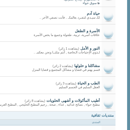
سوق حواء
حياة آدم
لكـ سيـدي لتتفـرد بعالمكـ .. فأنت نصفي الآخر ..
الأسرة و الطفل
علاقات أسرية، تربية، طفولة وجميع ما يخص الأسرة
النور و الأمل
(يشاهده 1 زائر)
لـذوي الإحتياجات الـخاصة , أنتم مثلنــا ونحن معكمـ ..
مشاكلنا و حلولها
(يشاهده 2 زائر)
قسم يهتم في قضايا و مشاكل المجتمع و قضايا المنزل
الطب و الحياة
(يشاهده 3 زائر)
العقل السليم في الجسم السليم
أطيب المأكولات و أشهى الحلويات
(يشاهده 8 زائر)
مطبخ حواء , نصائح غذائيه , غذاء , صحة , رجيم المطبخ الخليجي , المطبخ العربي 
منتديات ثقافية
المنتدى