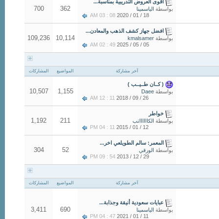
أقوى العروض التدريبية بمناسبة...
700
362
بواسطة
الياسمينا
08 : 03 AM
18 / 01 / 2020
افضل جهاز كشف الذهب والمعادن...
109,236
10,114
بواسطة
kmalsamer
49 : 02 AM
05 / 05 / 2025
آخر مشاركة
المواضيع
المشاركات
( كــان طــيــب )
10,507
1,155
بواسطة
Daee
11 : 12 AM
26 / 09 / 2018
خواطر
1,192
211
بواسطة
الكااااااتب
11 : 04 PM
12 / 01 / 2015
المعمر: سالم الطويلعي اخر...
304
52
بواسطة
الورقي
54 : 09 PM
29 / 12 / 2013
آخر مشاركة
المواضيع
المشاركات
عبايات سعودية أنيقة وجذابة...
3,411
690
بواسطة
الياسمينا
47 : 04 PM
11 / 01 / 2021