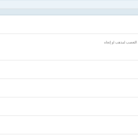
ن التعصب لمذهب او إتجاه