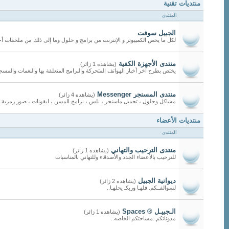
منتديات تقنية
المنتدى
الجبيل سوفت
لكل ما يخص الكمبيوتر و الإنترنت من برامج و حلول وما إلى ذلك من ملحقات أ
منتدى الأجهزة الكفية
(يشاهده 1 زائر)
يختص بطرح آخر أخبار الهواتف المتحركة والبرامج المتعلقة بها والنغمات والمسجات
منتدى المسنجر Messenger
(يشاهده 4 زائر)
مشاكل وحلول ، تحميل ماسنجر ، بلس ، برامج المسن ، ايقونات ، صور رمزية
منتديات الأعضاء
المنتدى
منتدى الترحيب والتهاني
(يشاهده 1 زائر)
للترحيب بالأعضاء الجدد والأصدقاء وللتهاني بالمناسبات
ديوانية الجبيل
(يشاهده 2 زائر)
لسوالفــكم..فلهـا وربكـ يحلهـا..
الـجبيـل ® Spaces
(يشاهده 1 زائر)
مدوناتكم..مساحتكم الخاصه..