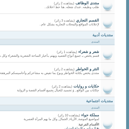
منتدى الوظائف
(يشاهده 2 زائر)
طلب وظيفه..عندك شغله..هنا حط اعلانك..
القسم التجاري
(يشاهده 3 زائر)
لإعلانات المواقع والمحلات التجاريه بشكل عام..
منتديات أدبية
المنتدى
شعر و شعراء
(يشاهده 1 زائر)
قسم يختص بـ جميع أنواع القصيد ويهتم بـأخبار الساحة الشعرية والشعراء وكل م
النثر و الخواطر
(يشاهده 2 زائر)
منتدى يختص بكتابة الخواطر وبوح بما تفيض به مشاعركم وأحاسيسكم المرهفة فأ
حكايات و روايات
(يشاهده 2 زائر)
حِكايات مِن الواقع , وَ تجسيد للخيال بِجميع أقسام القصة و الرواية
منتديات اجتماعية
المنتدى
مملكة حواء
(يشاهده 10 زائر)
لمواضيع الموضة, الأزياء, الجمال, وكل ما يهم المرأة العصرية
الأقسام الفرعية
:
الـديكور و الإبداع المنزلي
,