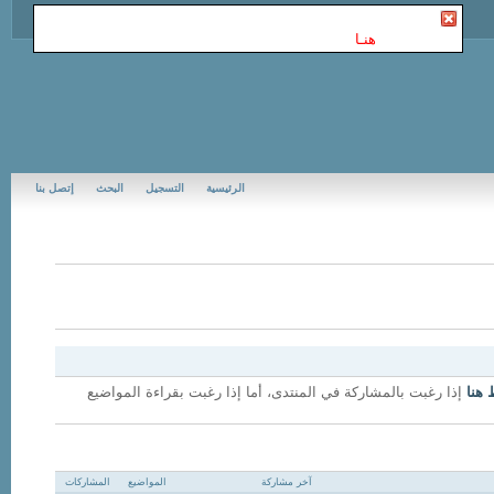
أنت غير مسجل في Jubail Forums | منتديات الجبيل
. للتسجيل
الرجاء إضغط
هنـا
الرئيسية
التسجيل
البحث
إتصل بنا
 هنا
إذا رغبت بالمشاركة في المنتدى، أما إذا رغبت بقراءة المواضيع
آخر مشاركة
المواضيع
المشاركات