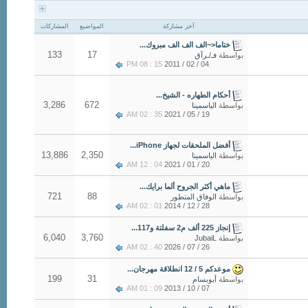
آخر مشاركة
المواضيع
المشاركات
ختاما<~الف الف الف مبروك...
133
17
بواسطة
فـ/ـرآق
15 : 08 PM
04 / 02 / 2011
أحكام الطهاره - الشيخ...
3,286
672
بواسطة
الياسمينا
35 : 02 AM
19 / 05 / 2021
أفضل الملحقات لجهاز iPhone...
13,886
2,350
بواسطة
الياسمينا
04 : 12 AM
20 / 01 / 2021
ماهي أكثر الجروح ألما برايك...
721
88
بواسطة
الوفاق المتطور
01 : 02 AM
28 / 12 / 2014
إنجاز 225 ألف م2 سفلتة و117...
6,040
3,760
بواسطة
JubaiL
40 : 02 AM
26 / 07 / 2026
موعدكم 5 / 12 انطلاقة مهرجان...
199
31
بواسطة
أبوبسام
09 : 01 AM
07 / 10 / 2013