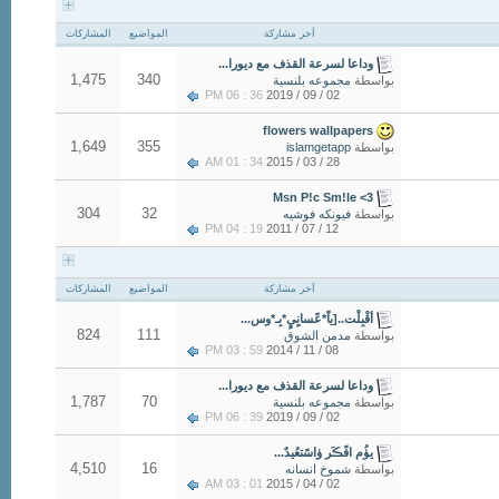
آخر مشاركة
المواضيع
المشاركات
وداعا لسرعة القذف مع ديورا...
1,475
340
بواسطة
مجموعه بلنسية
36 : 06 PM
02 / 09 / 2019
flowers wallpapers
1,649
355
بواسطة
islamgetapp
34 : 01 AM
28 / 03 / 2015
Msn P!c Sm!le <3
304
32
بواسطة
فيونكه فوشيه
19 : 04 PM
12 / 07 / 2011
آخر مشاركة
المواضيع
المشاركات
أقْبِلْت..[ياً*عًسانٍيٍ*بِـ*وس...
824
111
بواسطة
مدمن الشوق
59 : 03 PM
08 / 11 / 2014
وداعا لسرعة القذف مع ديورا...
1,787
70
بواسطة
مجموعه بلنسية
39 : 06 PM
02 / 09 / 2019
يۈُم افًڪَر ۈاسًتعُيدٌ...
4,510
16
بواسطة
شموخ انسانه
01 : 03 AM
02 / 04 / 2015