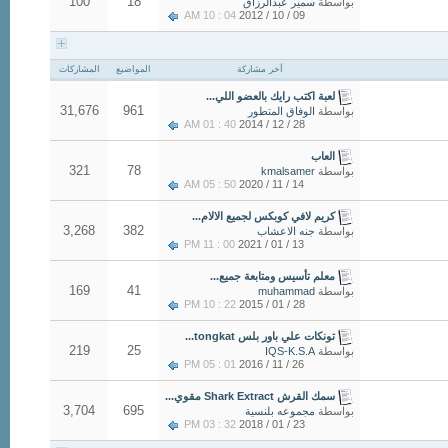
100
18
بواسطة
سمير عبدالرزاق
04 : 10 AM
09 / 10 / 2012
آخر مشاركة
المواضيع
المشاركات
لعبة اكتب رايك بالعضو اللي...
31,676
961
بواسطة
الوفاق المتطور
40 : 01 AM
28 / 12 / 2014
العاب
321
78
بواسطة
kmalsamer
50 : 05 AM
14 / 11 / 2020
كريم لافي كوبكس لجميع الالام...
3,268
382
بواسطة
جنه الاعشاب
00 : 11 PM
13 / 01 / 2021
معلم تأسيس ومتابعة جميع...
169
41
بواسطة
muhammad
22 : 10 PM
28 / 01 / 2015
تونكات علي باور بلس tongkat...
219
25
بواسطة
IQS-K.S.A
01 : 05 PM
26 / 11 / 2016
سمك القرش Shark Extract مقوي...
3,704
695
بواسطة
مجموعه بلنسية
32 : 03 PM
23 / 01 / 2018