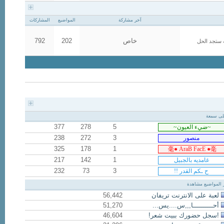
آخر مشاركة
المواضيع
المشاركات
خاص
202
792
 ستجد الحل
على سمعة
377
278
5
238
272
3
325
178
1
217
142
1
232
73
3
ر المواضيع مشاهدة
لعبة على الانترنت تريفان
56,442
أحــــــــــا,,,س....يس...
51,270
!سجل حضورك ببيت شعر!
46,604