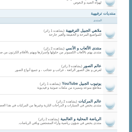
لهواة الصيد و الـغوص
منتديات ترفيهية
المنتدى
ملاهي الجبيل الترفيهية
(يشاهده 1 زائر)
للمواضيع المرحة و الخفيفة والغير جارحة
منتدى الألعاب و الأنمي
(يشاهده 2 زائر)
منتدى يهتم بالألعاب الكمبيوتر من حلولها وأسرارها ويهتم بالأفلام الكرتون من ص
عالم الصور
(يشاهده 3 زائر)
لعرض و نقل الصور الرائعة ، غرائب و عجائب ، و جميع أنواع الصور
يوتيوب الجبيل YouTube
(يشاهده 1 زائر)
مقاطع منوعه ومميزه من ملفات صوتية و فيديوية
عالم المركبات
(يشاهده 2 زائر)
منتدى يختص في السيارات و الدراجات النارية وغيرها من المركبات في هذا العص
الرياضة المحلية و العالمية
(يشاهده 2 زائر)
منتدى يختص في شؤون رياضية وآراء المشجعين وباقي الرياضات.